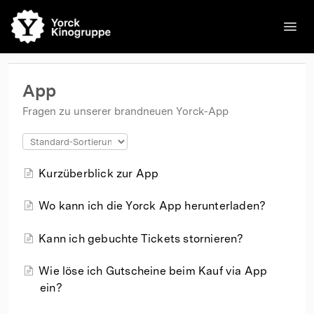
Toggl
Navig
🌐English
Kinos
Filme
Kontakt
Kontakt
App
Fragen zu unserer brandneuen Yorck-App
Kurzüberblick zur App
Wo kann ich die Yorck App herunterladen?
Kann ich gebuchte Tickets stornieren?
Wie löse ich Gutscheine beim Kauf via App
ein?