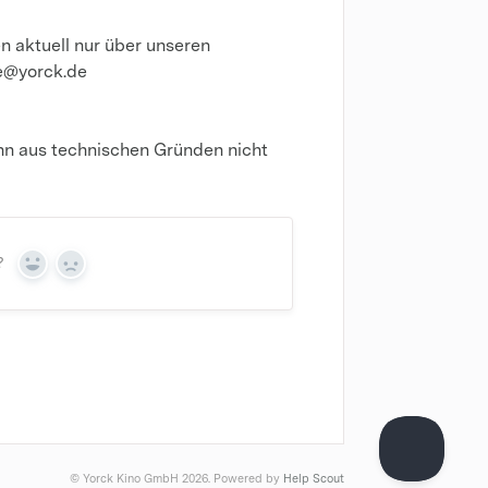
 aktuell nur über unseren
fe@yorck.de
nn aus technischen Gründen nicht
?
Yes
No
© Yorck Kino GmbH 2026.
Powered by
Help Scout