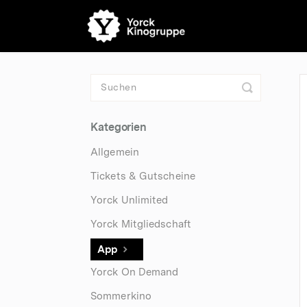
Toggle
Search
Kategorien
Allgemein
Tickets & Gutscheine
Yorck Unlimited
Yorck Mitgliedschaft
App
Yorck On Demand
Sommerkino