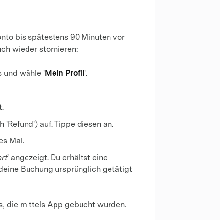
nto bis spätestens 90 Minuten vor
ch wieder stornieren:
Mein Profil
s und wähle '
'.
t.
uch 'Refund') auf. Tippe diesen an.
es Mal.
ert
' angezeigt. Du erhältst eine
deine Buchung ursprünglich getätigt
ts, die mittels App gebucht wurden.