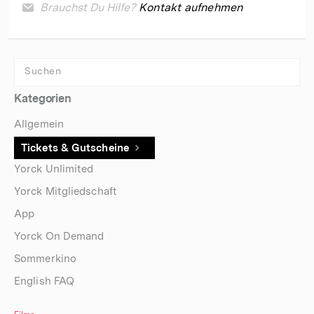
Brauchst Du Hilfe?
Kontakt aufnehmen
Kategorien
Allgemein
Tickets & Gutscheine
Yorck Unlimited
Yorck Mitgliedschaft
App
Yorck On Demand
Sommerkino
English FAQ