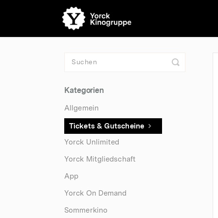
Toggle
Search
Kategorien
Allgemein
Tickets & Gutscheine
Yorck Unlimited
Yorck Mitgliedschaft
App
Yorck On Demand
Sommerkino