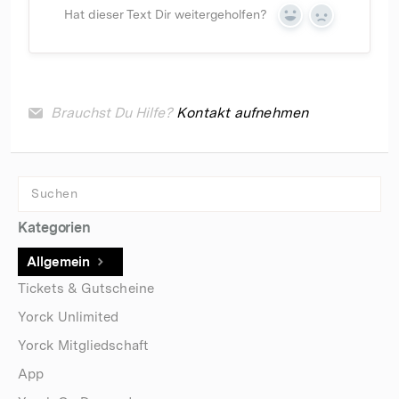
Hat dieser Text Dir weitergeholfen?
Yes
No
Brauchst Du Hilfe?
Kontakt aufnehmen
Kategorien
Allgemein
Tickets & Gutscheine
Yorck Unlimited
Yorck Mitgliedschaft
App