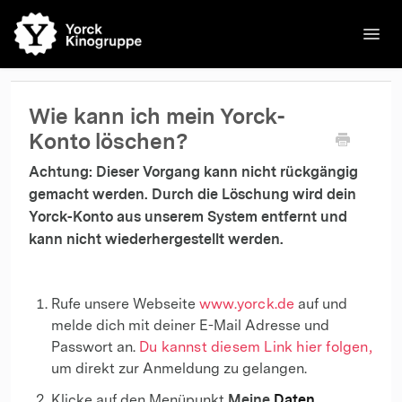
Toggl
Navig
🌐English
Kinos
Filme
Kontakt
Kontakt
Wie kann ich mein Yorck-
Konto löschen?
Achtung: Dieser Vorgang kann nicht rückgängig
gemacht werden. Durch die Löschung wird dein
Yorck-Konto aus unserem System entfernt und
kann nicht wiederhergestellt werden.
Rufe unsere Webseite
www.yorck.de
auf und
melde dich mit deiner E-Mail Adresse und
Passwort an.
Du kannst diesem Link hier folgen,
um direkt zur Anmeldung zu gelangen.
Meine
Daten
Klicke auf den Menüpunkt
.