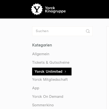
Toggle
Search
Kategorien
Allgemein
Tickets & Gutscheine
Yorck Unlimited
Yorck Mitgliedschaft
App
Yorck On Demand
Sommerkino