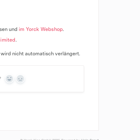
ssen und
im Yorck Webshop
.
limited
.
t wird nicht automatisch verlängert.
?
Yes
No