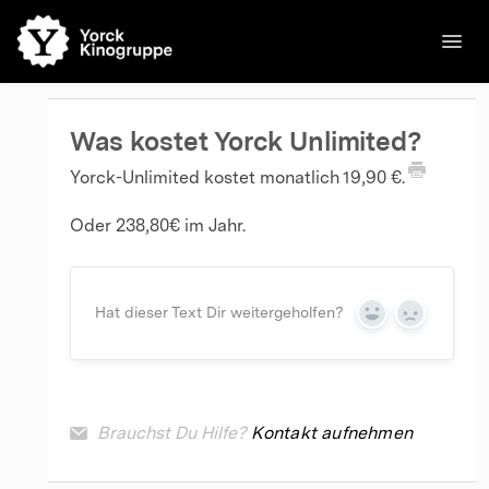
Toggl
Navig
🌐English
Kinos
Filme
Kontakt
Kontakt
Was kostet Yorck Unlimited?
Yorck-Unlimited kostet monatlich 19,90 €.
Oder 238,80€ im Jahr.
Hat dieser Text Dir weitergeholfen?
Yes
No
Brauchst Du Hilfe?
Kontakt aufnehmen