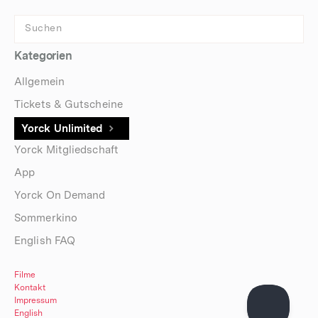
Kategorien
Allgemein
Tickets & Gutscheine
Yorck Unlimited
Yorck Mitgliedschaft
App
Yorck On Demand
Sommerkino
English FAQ
Filme
Kontakt
Impressum
English